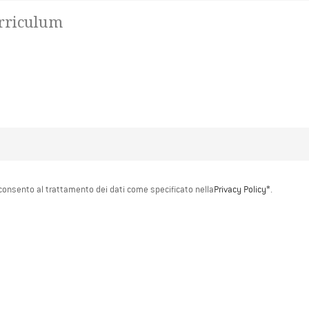
urriculum
consento al trattamento dei dati come specificato nella
Privacy Policy*
.