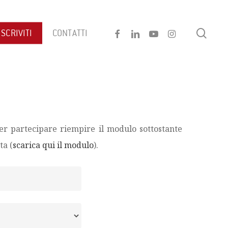
sear
FACEBOOK
LINKEDIN
YOUTUBE
INSTAGRAM
ISCRIVITI
CONTATTI
Per partecipare riempire il modulo sottostante
ta (
scarica qui il modulo
).