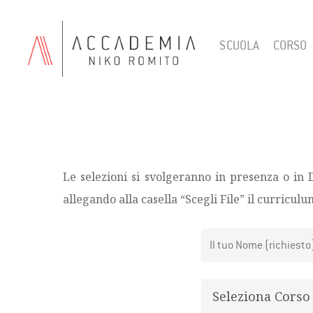
Skip
to
SCUOLA
CORSO
main
content
Le selezioni si svolgeranno in presenza o in 
allegando alla casella “Scegli File” il curriculu
Hit enter to search or ESC to close