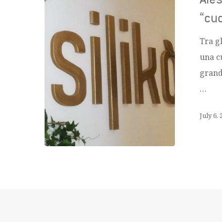
“cu
Tra g
una c
grande
…
July 6,