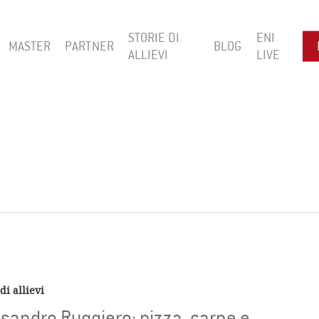
STORIE DI
ENI
MASTER
PARTNER
BLOG
ALLIEVI
LIVE
di allievi
ssandro Ruggiero: pizza, carne e