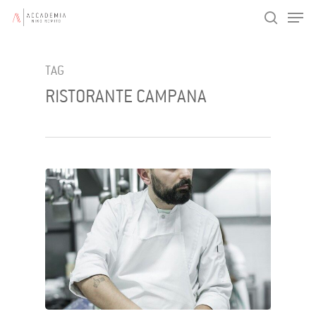
Men
Skip
search
to
main
TAG
content
RISTORANTE CAMPANA