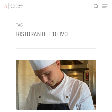
Men
Skip
search
to
main
TAG
content
RISTORANTE L’OLIVO