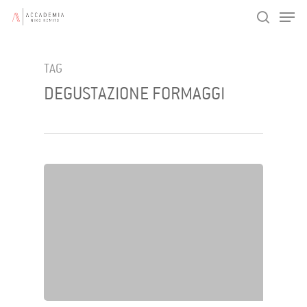
Men
Skip
search
to
main
TAG
content
DEGUSTAZIONE FORMAGGI