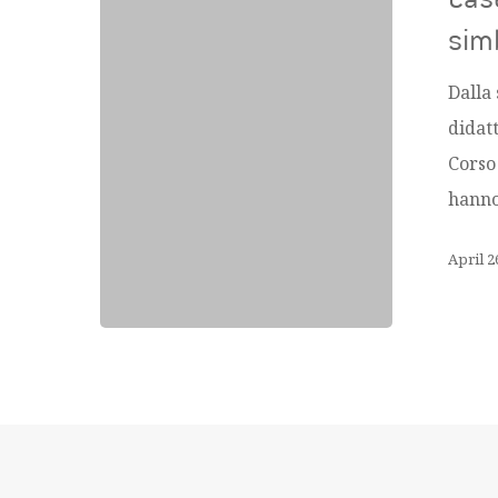
simb
Dalla 
didatt
Corso
hanno
April 2