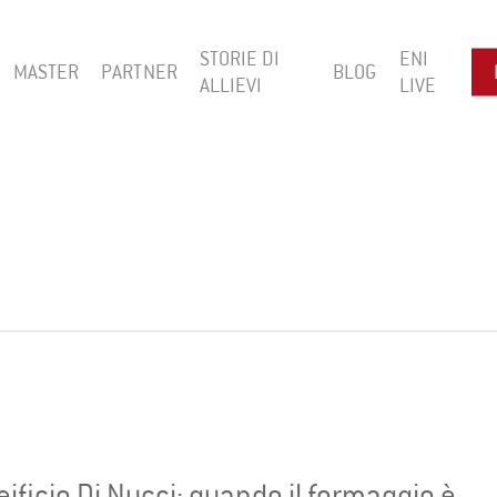
STORIE DI
ENI
MASTER
PARTNER
BLOG
ALLIEVI
LIVE
ificio Di Nucci: quando il formaggio è