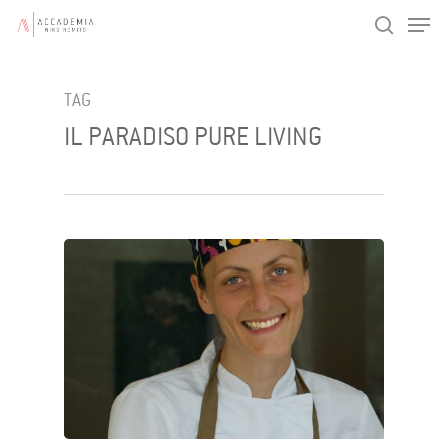
Men
Skip
search
to
main
TAG
content
IL PARADISO PURE LIVING