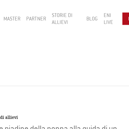
STORIE DI
ENI
MASTER
PARTNER
BLOG
ALLIEVI
LIVE
di allievi
e piadine della nonna alla guida di un