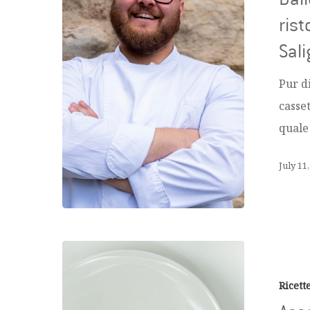
rist
Sali
Pur d
casse
quale
July 11
Ricett