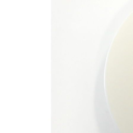
Hit enter to search or ESC to close