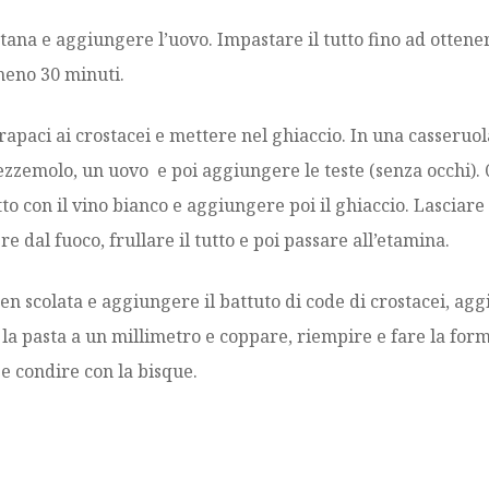
ontana e aggiungere l’uovo. Impastare il tutto fino ad ott
meno 30 minuti.
carapaci ai crostacei e mettere nel ghiaccio. In una casseruol
rezzemolo, un uovo e poi aggiungere le teste (senza occhi)
tto con il vino bianco e aggiungere poi il ghiaccio. Lasciare
e dal fuoco, frullare il tutto e poi passare all’etamina.
 ben scolata e aggiungere il battuto di code di crostacei, ag
 la pasta a un millimetro e coppare, riempire e fare la form
e condire con la bisque.