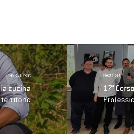
Previous Post
Next Post
mia cucina
17° Corso
 territorio
Professi