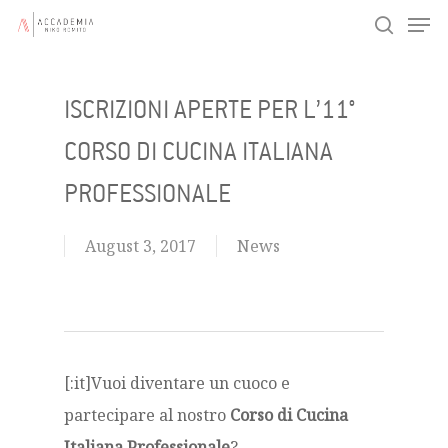
Men
Skip
search
to
main
ISCRIZIONI APERTE PER L’11°
content
CORSO DI CUCINA ITALIANA
PROFESSIONALE
August 3, 2017
News
[:it]Vuoi diventare un cuoco e
partecipare al nostro
Corso di Cucina
Italiana Professionale
?