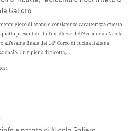
la Galiero
piente gioco di aromi e consistenze caratterizza questo
 piatto presentato dall’ex allievo dell’Accademia Nicola
o all’esame finale del 14° Corso di cucina italiana
ssionale. Un ripieno di ricotta,…
2024
e
iofo e patata di Nicola Galiero