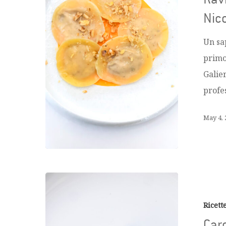
Nico
Un sa
primo
Galier
profe
May 4, 
Ricett
Carc