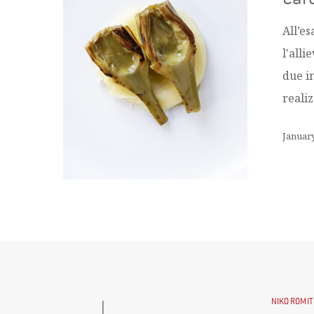
All’es
l'all
due in
reali
January
NIKO ROMIT