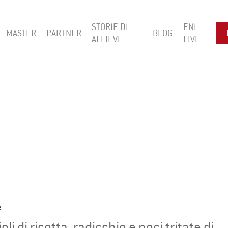
STORIE DI
ENI
MASTER
PARTNER
BLOG
ALLIEVI
LIVE
e
oli di ricotta, radicchio e noci tritate di