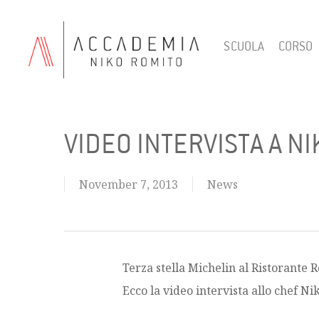
Skip
to
SCUOLA
CORSO
main
content
VIDEO INTERVISTA A N
November 7, 2013
News
Hit enter to search or ESC to close
Terza stella Michelin al Ristorante R
Ecco la video intervista allo chef N