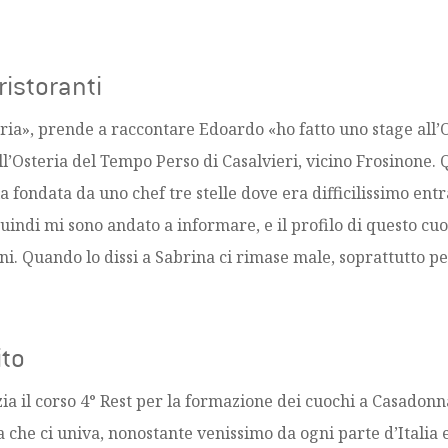
ristoranti
ria», prende a raccontare Edoardo «ho fatto uno stage all’
ll’Osteria del Tempo Perso di Casalvieri, vicino Frosinone. 
a fondata da uno chef tre stelle dove era difficilissimo ent
 quindi mi sono andato a informare, e il profilo di questo c
ni. Quando lo dissi a Sabrina ci rimase male, soprattutto per
ito
a il corso 4° Rest per la formazione dei cuochi a Casadonna
a che ci univa, nonostante venissimo da ogni parte d’Italia