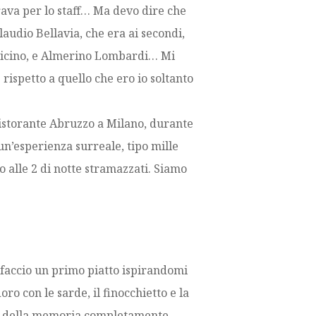
ava per lo staff… Ma devo dire che
audio Bellavia, che era ai secondi,
 vicino, e Almerino Lombardi… Mi
spetto a quello che ero io soltanto
istorante Abruzzo a Milano, durante
un’esperienza surreale, tipo mille
 alle 2 di notte stramazzati. Siamo
e faccio un primo piatto ispirandomi
ro con le sarde, il finocchietto e la
tto della memoria completamente