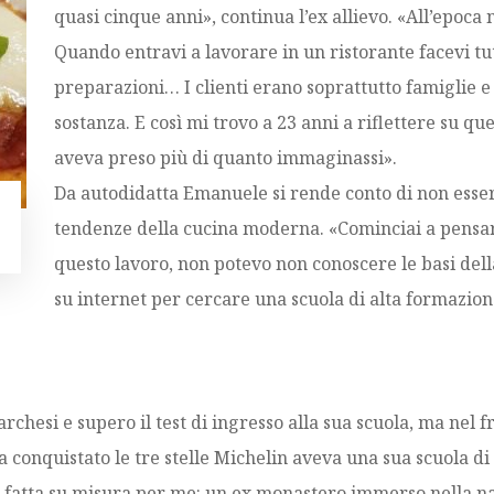
quasi cinque anni», continua l’ex allievo. «All’epoca 
Quando entravi a lavorare in un ristorante facevi tut
preparazioni… I clienti erano soprattutto famiglie e 
sostanza. E così mi trovo a 23 anni a riflettere su qu
aveva preso più di quanto immaginassi».
Da autodidatta Emanuele si rende conto di non esser
tendenze della cucina moderna. «Cominciai a pensar
questo lavoro, non potevo non conoscere le basi dell
su internet per cercare una scuola di alta formazion
chesi e supero il test di ingresso alla sua scuola, ma nel
 conquistato le tre stelle Michelin aveva una sua scuola d
 fatta su misura per me: un ex monastero immerso nella na