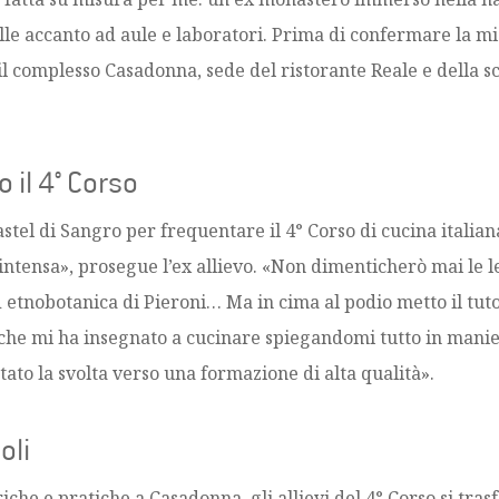
elle accanto ad aule e laboratori. Prima di confermare la mi
il complesso Casadonna, sede del ristorante Reale e della sc
 il 4° Corso
el di Sangro per frequentare il 4° Corso di cucina italiana
ntensa», prosegue l’ex allievo. «Non dimenticherò mai le lez
 etnobotanica di Pieroni… Ma in cima al podio metto il tuto
che mi ha insegnato a cucinare spiegandomi tutto in manie
to la svolta verso una formazione di alta qualità».
oli
iche e pratiche a Casadonna, gli allievi del 4° Corso si trasf