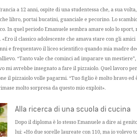
rancia a 12 anni, ospite di una studentessa che, a sua volta,
he libro, portai bucatini, guanciale e pecorino. Lo scambio 
co. In quel periodo Emanuele sembra amare solo lo sport, m
. «Ero il classico adolescente che amava stare con gli amici 
i e frequentavo il liceo scientifico quando mia madre deci
 allievo. “Tanto vale che cominci ad imparare un mestiere”, 
ievo mi avrebbe insegnato a fare il pizzaiolo. Quel lavoro pe
one il pizzaiolo volle pagarmi. “Tuo figlio è molto bravo ed
imase molto sorpresa da questo mio exploit».
Alla ricerca di una scuola di cucina
Dopo il diploma è lo stesso Emanuele a dire ai genito
lui: «Ho due sorelle laureate con 110, ma io volevo to