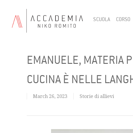
Skip
to
SCUOLA
CORSO
main
content
EMANUELE, MATERIA PR
CUCINA È NELLE LANG
March 26, 2023
Storie di allievi