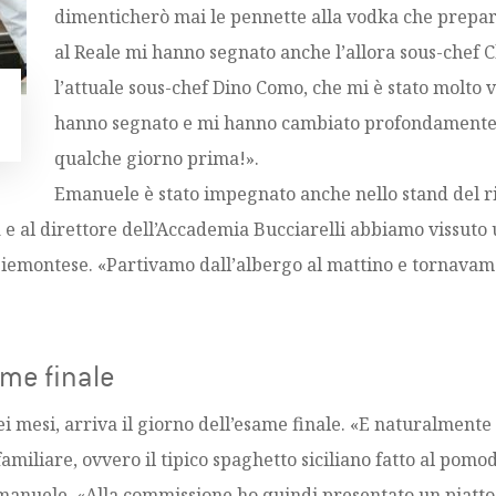
dimenticherò mai le pennette alla vodka che prepar
al Reale mi hanno segnato anche l’allora sous-chef Cl
l’attuale sous-chef Dino Como, che mi è stato molto
hanno segnato e mi hanno cambiato profondamente ri
qualche giorno prima!».
Emanuele è stato impegnato anche nello stand del r
e al direttore dell’Accademia Bucciarelli abbiamo vissuto 
 piemontese. «Partivamo dall’albergo al mattino e tornavamo
ame finale
sei mesi, arriva il giorno dell’esame finale. «E naturalment
miliare, ovvero il tipico spaghetto siciliano fatto al pomodo
 Emanuele. «Alla commissione ho quindi presentato un pia