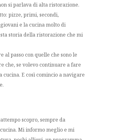
non si parlava di alta ristorazione.
to: pizze, primi, secondi,
giovani e la cucina molto di
esta storia della ristorazione che mi
e al passo con quelle che sono le
e che, se volevo continuare a fare
a cucina. E così comincio a navigare
e.
 frattempo scopro, sempre da
i cucina. Mi informo meglio e mi
tura, pochi allievi, un programma