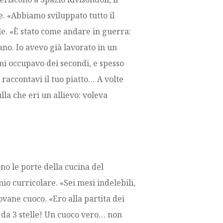
e. «Abbiamo sviluppato tutto il
e. «È stato come andare in guerra:
ano. Io avevo già lavorato in un
 mi occupavo dei secondi, e spesso
 raccontavi il tuo piatto… A volte
la che eri un allievo: voleva
ono le porte della cucina del
nio curricolare. «Sei mesi indelebili,
ovane cuoco. «Ero alla partita dei
 da 3 stelle! Un cuoco vero… non