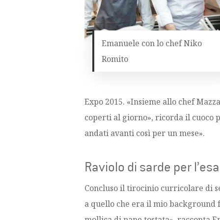
Emanuele con lo chef Niko
Romito
Expo 2015. «Insieme allo chef Mazza 
coperti al giorno», ricorda il cuoco
andati avanti così per un mese».
Raviolo di sarde per l’es
Concluso il tirocinio curricolare di 
a quello che era il mio background fa
mollica di pane tostata», racconta