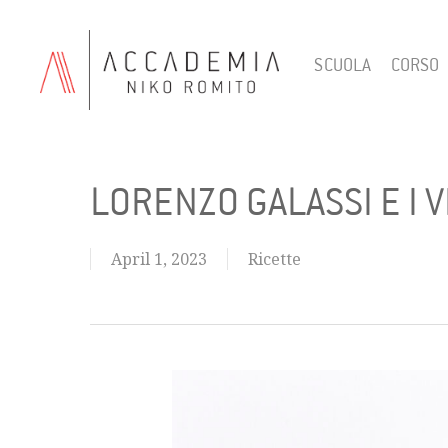
Skip
to
SCUOLA
CORSO
main
content
LORENZO GALASSI E I 
April 1, 2023
Ricette