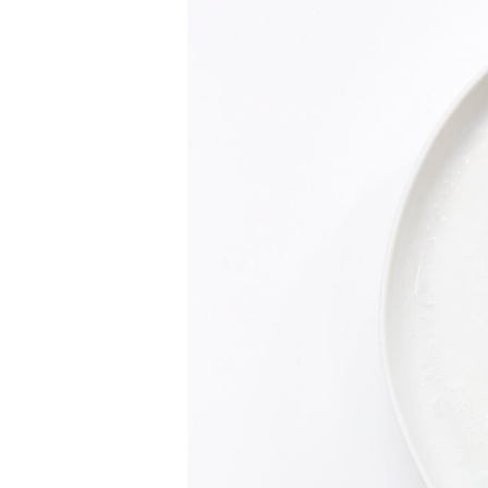
Hit enter to search or ESC to close