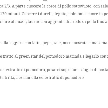
a 2/3. A parte cuocere le cosce di pollo sottovuoto, con sal
/120 minuti. Cuocere i durelli, fegato, polmoni e cuore in 
frullare al mixer/taurus con aggiunta di brodo di pollo fino 
mella leggera con latte, pepe, sale, noce moscata e maizena
 estratto al green star del pomodoro marinda e legarlo con
 ed estratto di pomodoro, posarci sopra una sfoglia di pasta 
sta fritta, besciamella ed estratto di pomodoro.