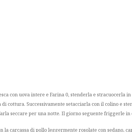
esca con uova intere e Farina 0, stenderla e stracuocerla in
di cottura. Successivamente setacciarla con il colino e sten
rla seccare per una notte. Il giorno seguente friggerle in ol
con la carcassa di pollo leggermente rosolate con sedano, ca