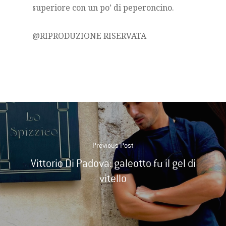
superiore con un po’ di peperoncino.
@RIPRODUZIONE RISERVATA
Previous Post
Vittorio Di Padova: galeotto fu il gel di
vitello