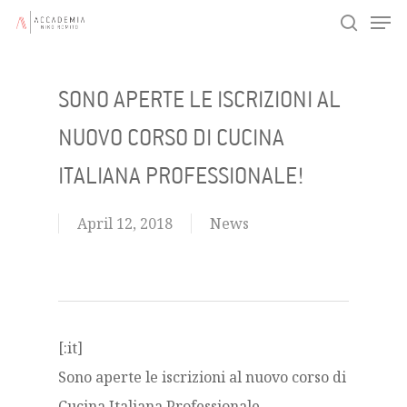
Men
Skip
search
to
main
SONO APERTE LE ISCRIZIONI AL
content
NUOVO CORSO DI CUCINA
ITALIANA PROFESSIONALE!
April 12, 2018
News
[:it]
Sono aperte le iscrizioni al nuovo corso di
Cucina Italiana Professionale.