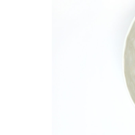
Hit enter to search or ESC to close